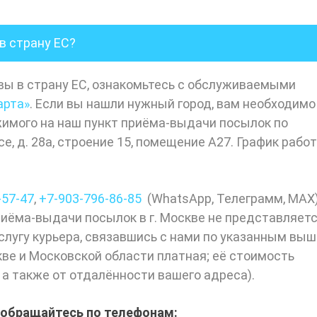
в страну ЕС?
вы в страну ЕС, ознакомьтесь с обслуживаемыми
арта»
. Если вы нашли нужный город, вам необходимо
жимого на наш пункт приёма-выдачи посылок по
се, д. 28а, строение 15, помещение А27. График рабо
-57-47
,
+7-903-
796-86-85
(
WhatsApp
,
Телеграмм
,
МАХ
риёма-выдачи посылок в г. Москве не представляет
лугу курьера, связавшись с нами по указанным выш
кве и Московской области платная; её стоимость
 а также от отдалённости вашего адреса).
 обращайтесь по телефонам: