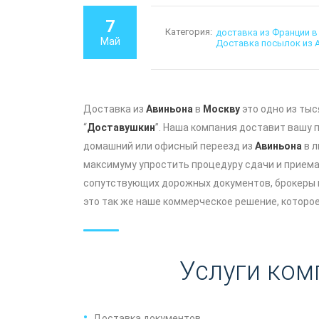
7
Категория:
доставка из Франции в
Май
Доставка посылок из 
Доставка из
Авиньона
в
Москву
это одно из ты
“
Доставушкин
”. Наша компания доставит вашу 
домашний или офисный переезд из
Авиньона
в л
максимуму упростить процедуру сдачи и приема
сопутствующих дорожных документов, брокеры н
это так же наше коммерческое решение, которо
Услуги ком
Доставка документов