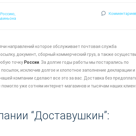
Комментариев
 Россию
Авиньона
сячи направлений которое обслуживает почтовая служба
посылку, документ, сборный коммерческий груз, а также осуществ
юбую точку
России
. За долгие годы работы мы постарались по
 посылок, исключив долгое и хлопотное заполнение декларации и
ашей компании сделают все это за вас. Доставка без предоплат
е помогло уже сотням интернет-магазинов и тысячам наших клиен
пании “Доставушкин”: