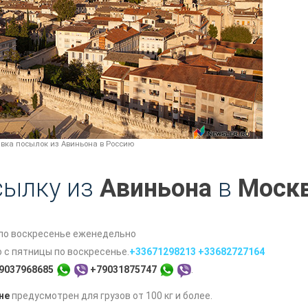
вка посылок из Авиньона в Россию
сылку из
Авиньона
в
Моск
по воскресенье еженедельно
с пятницы по воскресенье.
+33671298213
+33682727164
9037968685
+79031875747
.
не
предусмотрен для грузов от 100 кг и более.