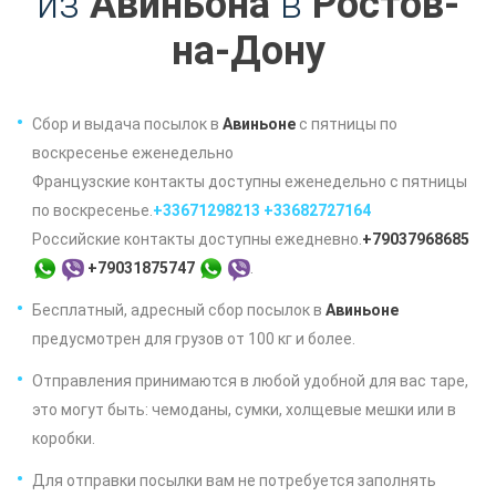
из
Авиньона
в
Ростов-
на-Дону
Сбор и выдача посылок в
Авиньоне
с пятницы по
воскресенье еженедельно
Французские контакты доступны еженедельно с пятницы
по воскресенье.
+33671298213
+33682727164
Российские контакты доступны ежедневно.
+79037968685
+79031875747
.
Бесплатный, адресный сбор посылок в
Авиньоне
предусмотрен для грузов от 100 кг и более.
Отправления принимаются в любой удобной для вас таре,
это могут быть: чемоданы, сумки, холщевые мешки или в
коробки.
Для отправки посылки вам не потребуется заполнять