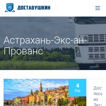
Астрахань-Экс-ан-
Прованс
4
Доста
Апр
посыл
из
Экс-