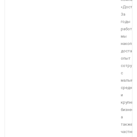
«Достав
За
годы
работы
мы
накопил
достато
опыт
сотрудн
с
малым,
средним
и
крупны
бизнесо
а
также
частны