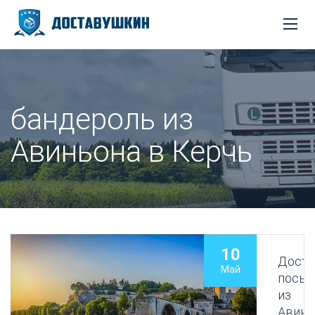
бандероль из
Авиньона в Керчь
10
Доста
Май
посыл
из
Авинь