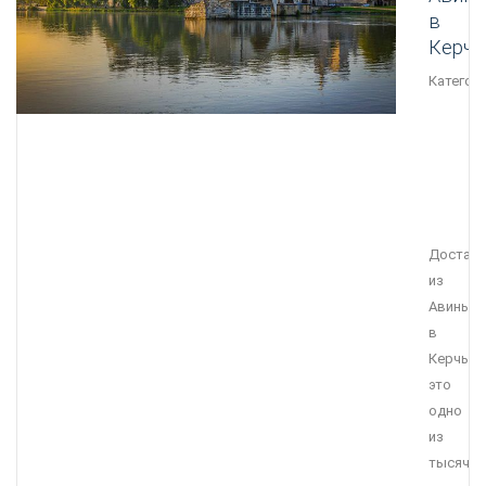
в
Керчь
Категори
Достав
из
Авиньон
в
Керчь
это
одно
из
тысячи