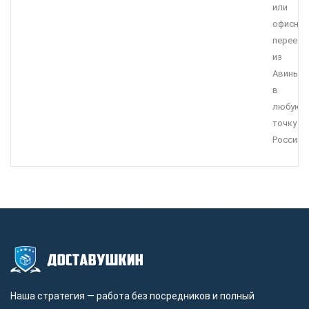
или
офисны
переезд
из
Авиньон
в
любую
точку
России.
Наша стратегия — работа без посредников и полный