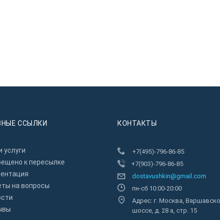
ЗНЫЕ ССЫЛКИ
КОНТАКТЫ
 услуги
+7(495)-796-86-85
рещено к пересылкe
+7(903)-796-86-85
зентация
dostavushkin@gmail.com
еты на вопросы
пн-сб 10:00-20:00
ости
Адрес: г. Москва, Варшавск
ывы
шоссе, д. 28 а, стр. 15