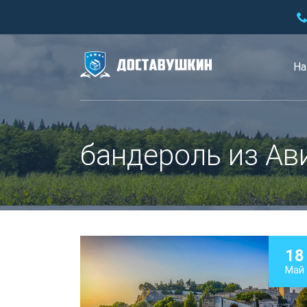
На
бандероль из Ав
18
Май