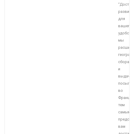
“Достав
развива
для
вашего
удобств
мы
расшир
географ
сбора
и
выдачи
посыло
во
Франции
тем
самым
предста
вам
доставк