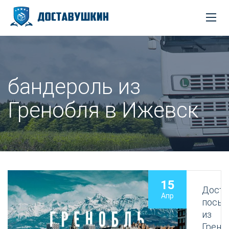
бандероль из
Гренобля в Ижевск
15
Доста
Апр
посыл
из
Грено