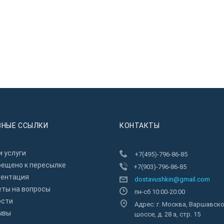
ЗНЫЕ ССЫЛКИ
КОНТАКТЫ
 услуги
+7(495)-796-86-85
рещено к пересылкe
+7(903)-796-86-85
зентация
dostavushkin@gmail.com
еты на вопросы
пн-сб 10:00-20:00
ости
Адрес: г. Москва, Варшавск
ывы
шоссе, д. 28 а, стр. 15