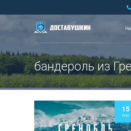
На
бандероль из Гр
15
Апр