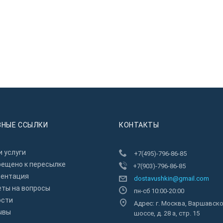
ЗНЫЕ ССЫЛКИ
КОНТАКТЫ
 услуги
+7(495)-796-86-85
рещено к пересылкe
+7(903)-796-86-85
зентация
dostavushkin@gmail.com
еты на вопросы
пн-сб 10:00-20:00
ости
Адрес: г. Москва, Варшавск
ывы
шоссе, д. 28 а, стр. 15