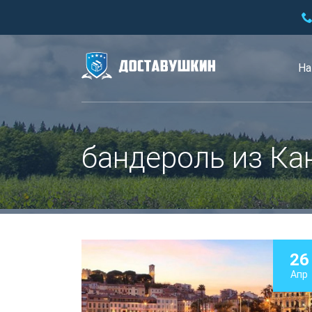
На
бандероль из Ка
26
Апр