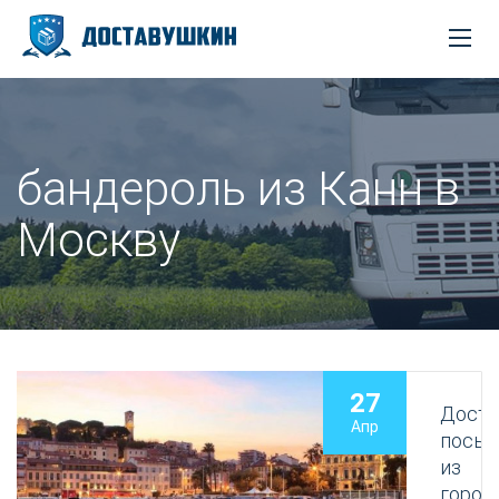
бандероль из Канн в
Москву
27
Доста
Апр
посыл
из
город