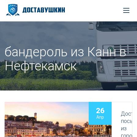
бандероль из Канн в
Нефтекамск
26
Доста
Апр
посыл
из
город