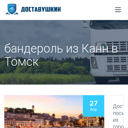
бандероль из Канн в
Томск
27
Доста
Апр
посыл
из
город