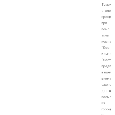
Томск
стало
проще
при
помощи
услуг
компани
“Достав
Компани
“Достав
предлаг
вашему
вниман
еженед
доставк
посыло
из
города