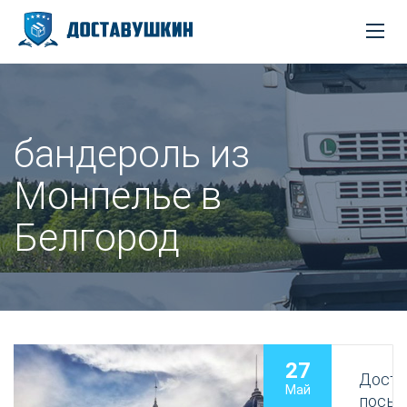
бандероль из
Монпелье в
Белгород
27
Доста
Май
посыл