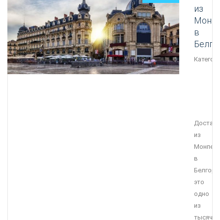
из
Монп
в
Белго
Категори
Достав
из
Монпел
в
Белгоро
это
одно
из
тысячи