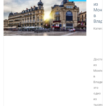
из
Монп
в
Влади
Категори
Достав
из
Монпел
в
Владим
это
одно
из
тысячи