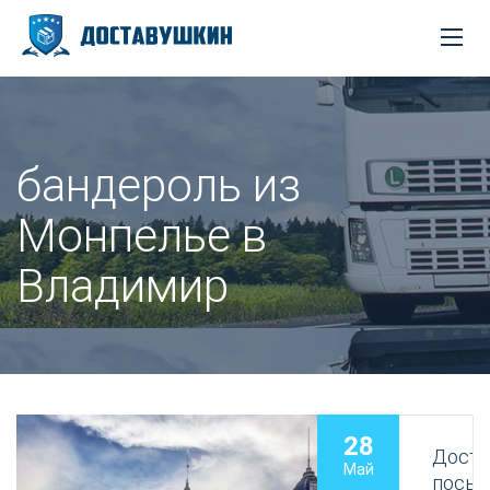
бандероль из
Монпелье в
Владимир
28
Доста
Май
посыл