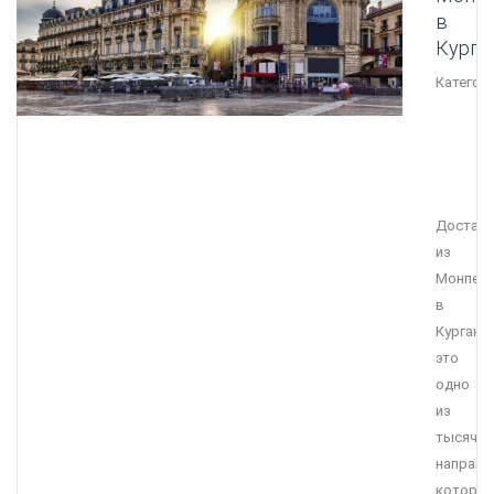
в
Курга
Категори
Достав
из
Монпел
в
Курган
это
одно
из
тысячи
направл
которое