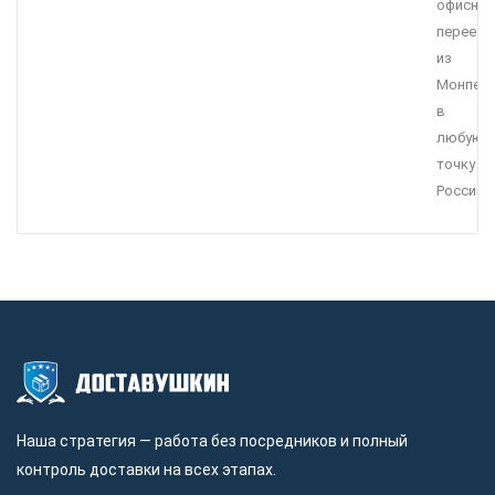
офисны
переезд
из
Монпел
в
любую
точку
России.
Наша стратегия — работа без посредников и полный
контроль доставки на всех этапах.