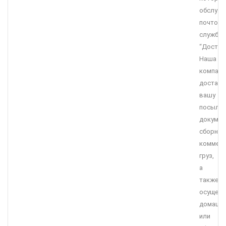
обслужи
почтова
служба
“Достав
Наша
компани
достави
вашу
посылку
докумен
сборны
коммерч
груз,
а
также
осущест
домашн
или