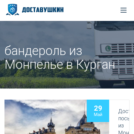
бандероль из
Монпелье в Курган
29
Доста
Май
посыл
из
Монп