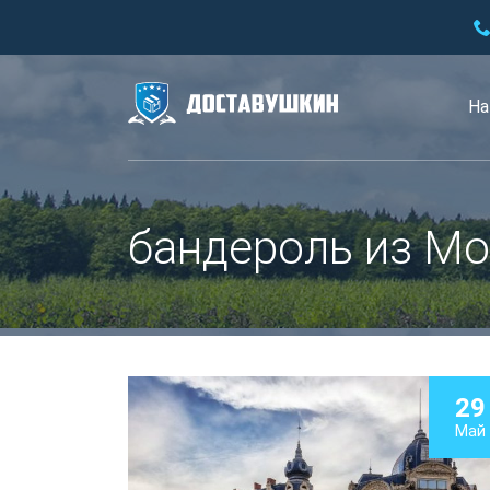
На
бандероль из Мо
29
Май