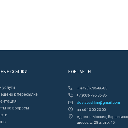
ЗНЫЕ ССЫЛКИ
КОНТАКТЫ
 услуги
+7(495)-796-86-85
рещено к пересылкe
+7(903)-796-86-85
зентация
dostavushkin@gmail.com
еты на вопросы
пн-сб 10:00-20:00
ости
Адрес: г. Москва, Варшавск
ывы
шоссе, д. 28 а, стр. 15