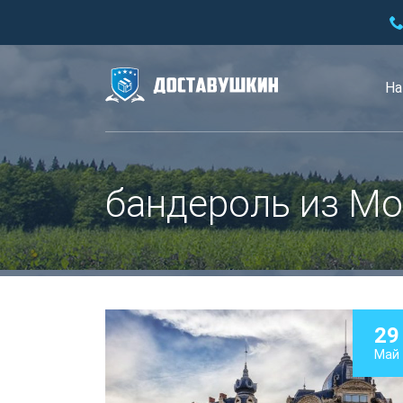
На
бандероль из Мо
29
Май