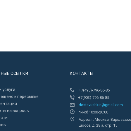
ЗНЫЕ ССЫЛКИ
КОНТАКТЫ
 услуги
+7(495)-796-86-85
рещено к пересылкe
+7(903)-796-86-85
зентация
dostavushkin@gmail.com
еты на вопросы
пн-сб 10:00-20:00
ости
Адрес: г. Москва, Варшавск
ывы
шоссе, д. 28 а, стр. 15