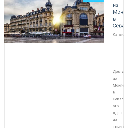
из
Монп
в
Севас
Категори
Достав
из
Монпел
в
Севасто
это
одно
из
тысячи