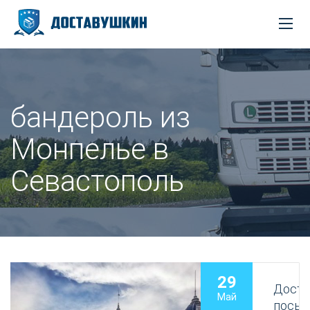
бандероль из
Монпелье в
Севастополь
29
Доста
Май
посыл