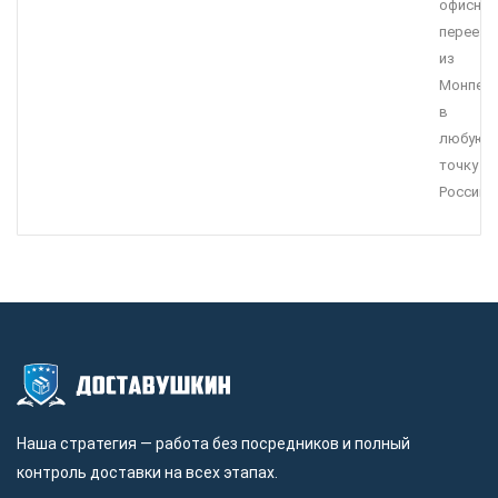
офисны
переезд
из
Монпел
в
любую
точку
России.
Наша стратегия — работа без посредников и полный
контроль доставки на всех этапах.