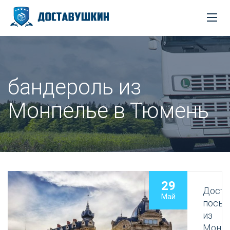
бандероль из
Монпелье в Тюмень
29
Доста
Май
посыл
из
Монп