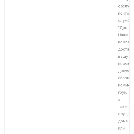
обслужи
почтова
служба
“Достав
Наша
компани
достави
вашу
посылку
докумен
сборны
коммерч
груз,
а
также
осущест
домашн
или