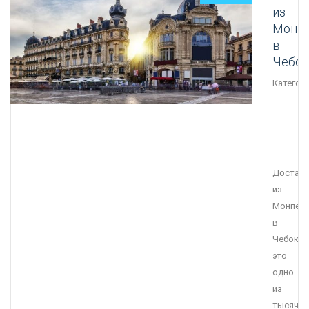
из
Монп
в
Чебок
Категори
Достав
из
Монпел
в
Чебокс
это
одно
из
тысячи