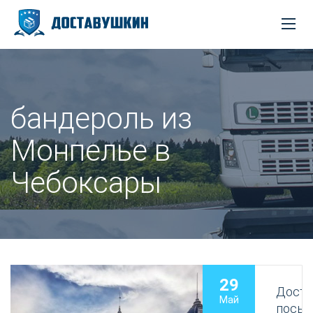
бандероль из
Монпелье в
Чебоксары
29
Доста
Май
посыл