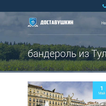
На
бандероль из Ту
1
Май