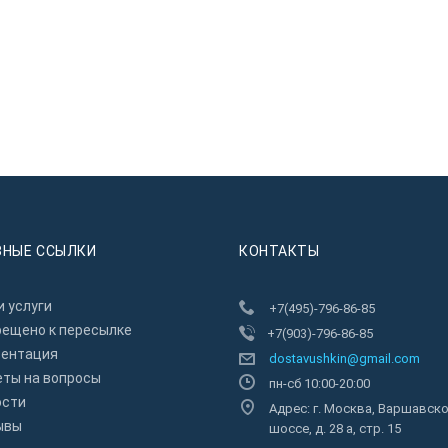
ЗНЫЕ ССЫЛКИ
КОНТАКТЫ
 услуги
+7(495)-796-86-85
рещено к пересылкe
+7(903)-796-86-85
зентация
dostavushkin@gmail.com
еты на вопросы
пн-сб 10:00-20:00
ости
Адрес: г. Москва, Варшавск
ывы
шоссе, д. 28 а, стр. 15