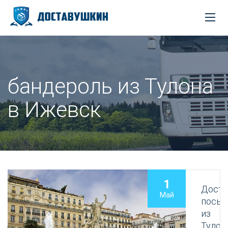
бандероль из Тулона
в Ижевск
1
Доста
Май
посыл
из
Тулон