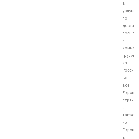
в
услугах
по
доставк
посыло
и
коммерч
грузопе
из
России
во
все
Европей
страны,
а
также
из
Европы
в