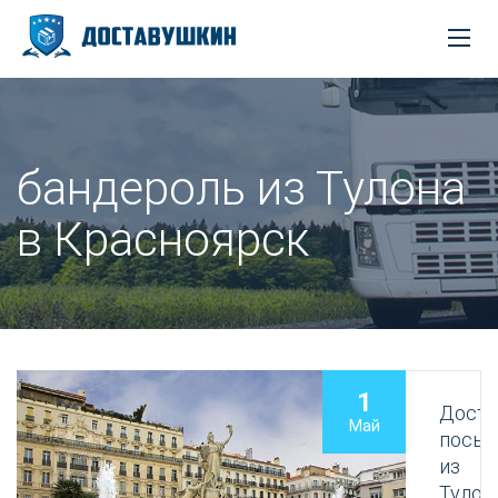
бандероль из Тулона
в Красноярск
1
Доста
Май
посыл
из
Тулон