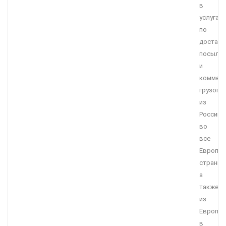
в
услугах
по
доставк
посыло
и
коммерч
грузопе
из
России
во
все
Европей
страны,
а
также
из
Европы
в