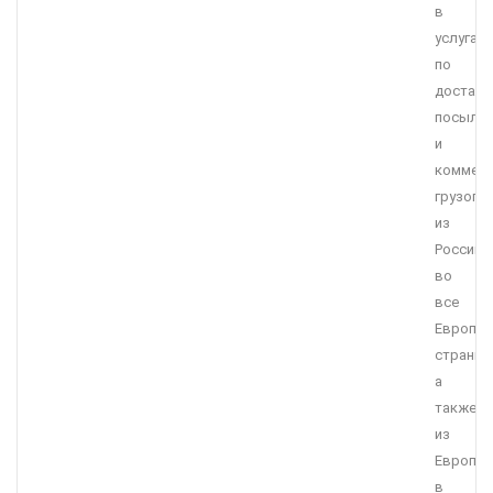
в
услугах
по
доставк
посыло
и
коммерч
грузопе
из
России
во
все
Европей
страны,
а
также
из
Европы
в