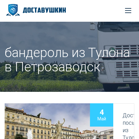
бандероль из Тулона
в Петрозаводск
4
Доста
Май
посыл
из
Тулон