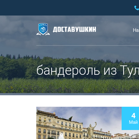
На
бандероль из Ту
4
Май