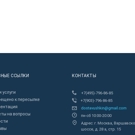
ЗНЫЕ ССЫЛКИ
КОНТАКТЫ
 услуги
+7(495)-796-86-85
рещено к пересылкe
+7(903)-796-86-85
зентация
dostavushkin@gmail.com
еты на вопросы
пн-сб 10:00-20:00
ости
Адрес: г. Москва, Варшавск
ывы
шоссе, д. 28 а, стр. 15