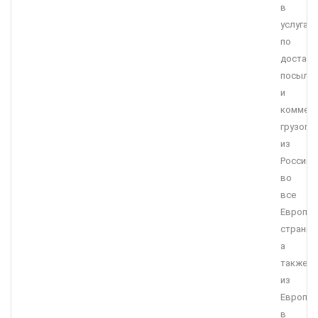
в
услугах
по
доставк
посыло
и
коммерч
грузопе
из
России
во
все
Европей
страны,
а
также
из
Европы
в