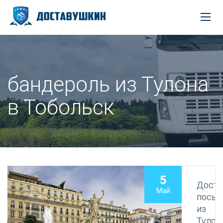
бандероль из Тулона
в Тобольск
5
Доста
Май
посыл
из
Тулон