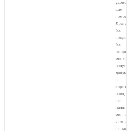
удоволь
вам
поможет
Достав
без
предопл
без
оформл
множес
сопутст
докумен
за
коротки
срок,
это
лишь
малая
часть
наших