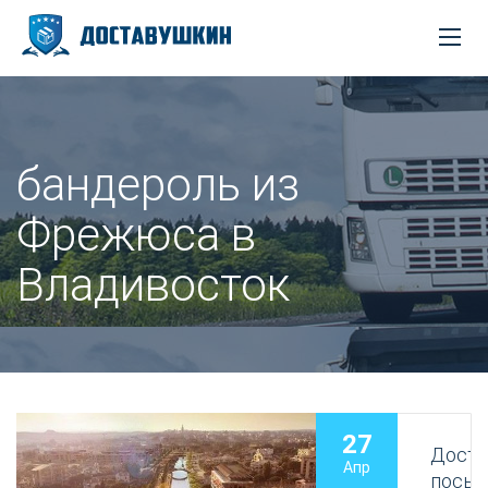
бандероль из
Фрежюса в
Владивосток
27
Доста
Апр
посыл