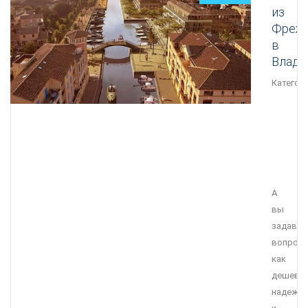
из
Фреж
в
Влади
Категори
А
вы
задавал
вопрос
как
дешевле
надежне