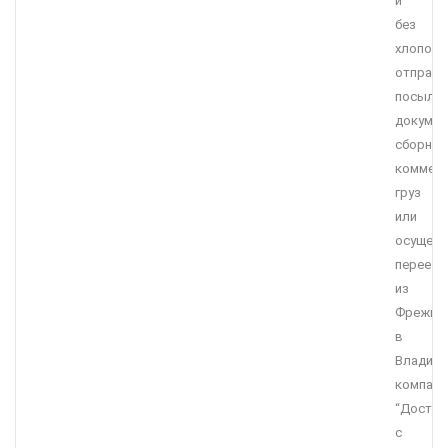
и
без
хлопот
отправи
посылку
докумен
сборны
коммерч
груз
или
осущест
переезд
из
Фрежюс
в
Владиво
компани
“Достав
с