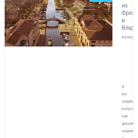
из
Фреж
в
Влади
Категори
А
вы
задавал
вопрос
как
дешевле
надежне