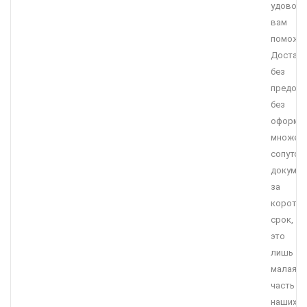
удоволь
вам
поможет
Достав
без
предопл
без
оформл
множес
сопутст
докумен
за
коротки
срок,
это
лишь
малая
часть
наших