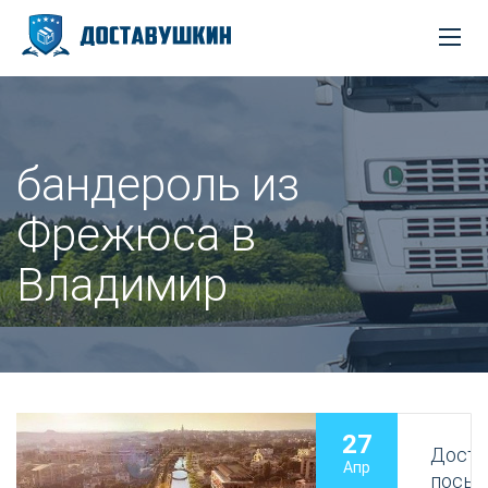
бандероль из
Фрежюса в
Владимир
27
Доста
Апр
посыл