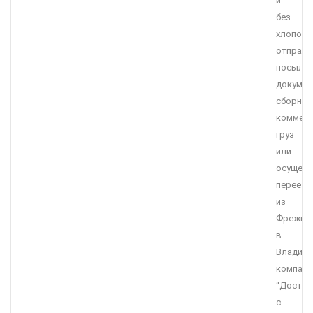
и
без
хлопот
отправи
посылку
докумен
сборны
коммерч
груз
или
осущест
переезд
из
Фрежюс
в
Владими
компани
“Достав
с