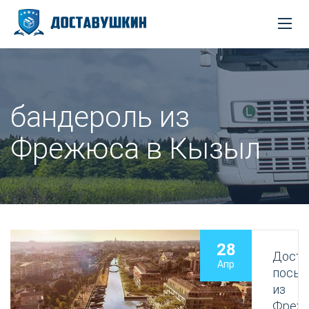
бандероль из
Фрежюса в Кызыл
28
Доста
Апр
посыл
из
Фреж