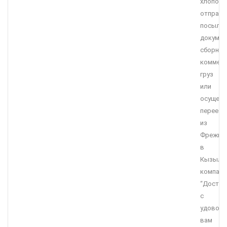
хлопот
отправи
посылку
докумен
сборны
коммерч
груз
или
осущест
переезд
из
Фрежюс
в
Кызыл,
компани
“Достав
с
удоволь
вам