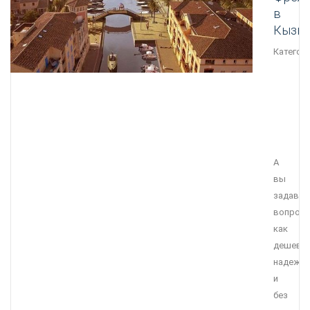
в
Кызы
Категори
А
вы
задавал
вопрос
как
дешевле
надежне
и
без