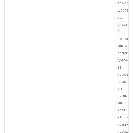
поможет
Достав
без
предопл
без
оформл
множес
сопутст
докумен
за
коротки
срок,
это
лишь
малая
часть
наших
преимущ
перед