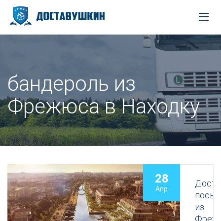
бандероль из
Фрежюса в Находку
28
Доста
Апр
посыл
из
Фреж