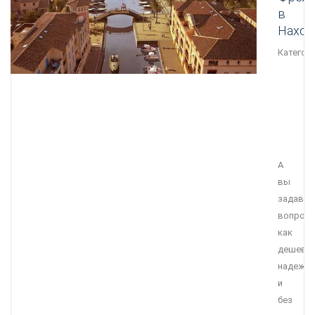
в
Наход
Категори
А
вы
задавал
вопрос
как
дешевле
надежне
и
без