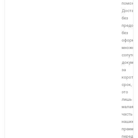
поможет
Достав
без
предопл
без
оформл
множес
сопутст
докумен
за
коротки
срок,
это
лишь
малая
часть
наших
преимущ
перед