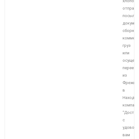
хлопот
отправи
посылку
докумен
сборны
коммерч
груз
или
осущест
переезд
из
Фрежюс
в
Находку,
компани
“Достав
с
удоволь
вам