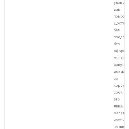
удоволь
вам
поможет
Достав
без
предопл
без
оформл
множес
сопутст
докумен
за
коротки
срок,
это
лишь
малая
часть
наших