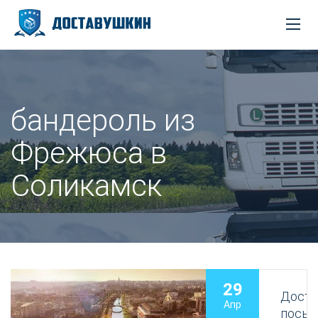
бандероль из
Фрежюса в
Соликамск
29
Доста
Апр
посыл