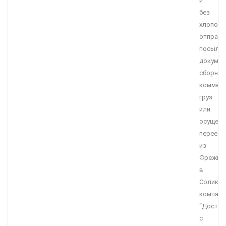
и
без
хлопот
отправи
посылку
докумен
сборны
коммерч
груз
или
осущест
переезд
из
Фрежюс
в
Соликам
компани
“Достав
с