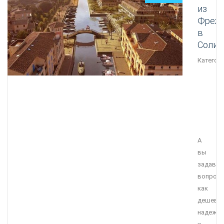
из
Фреж
в
Солик
Категори
А
вы
задавал
вопрос
как
дешевле
надежне