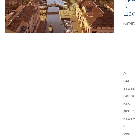
в
Шахт
Категори
А
вы
задавал
вопрос
как
дешевле
надежне
и
без