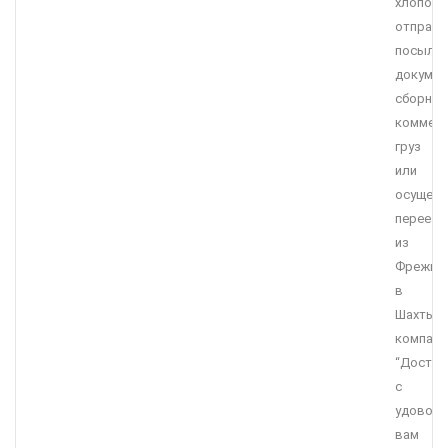
хлопот
отправи
посылку
докумен
сборны
коммерч
груз
или
осущест
переезд
из
Фрежюс
в
Шахты,
компани
“Достав
с
удоволь
вам