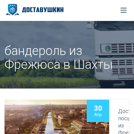
бандероль из
Фрежюса в Шахты
30
Доста
Апр
посыл
из
Фреж