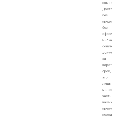
поможет
Достав
без
предопл
без
оформл
множес
сопутст
докумен
за
коротки
срок,
это
лишь
малая
часть
наших
преимущ
перед