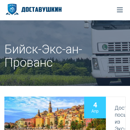
Бийск-Экс-ан-
Прованс
4
Доста
Апр
посыл
из
Экс-