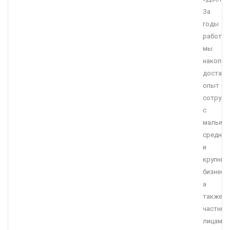
За
годы
работы
мы
накопил
достато
опыт
сотрудн
с
малым,
средним
и
крупны
бизнесо
а
также
частны
лицами.