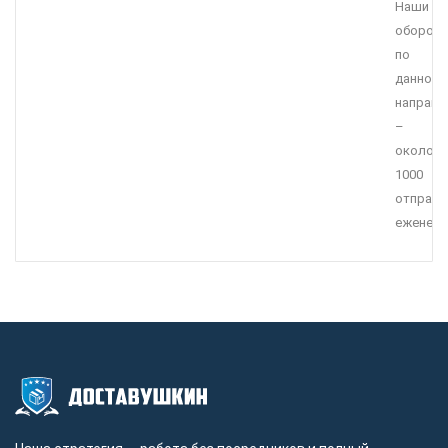
Наши
оборот
по
данному
направ
–
около
1000
отправл
еженеде