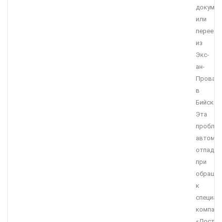
докумен
или
переезд
из
Экс-
ан-
Прован
в
Бийск?
Эта
пробле
автомат
отпадае
при
обращен
к
специал
компани
«Достав