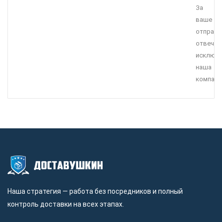
За
ваше
отправл
отвечае
исключи
наша
компани
Наша стратегия — работа без посредников и полный
контроль доставки на всех этапах.