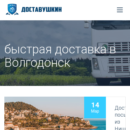
быстрая доставка в
Волгодонск
14
Доста
Мар
посыл
из
Ницц