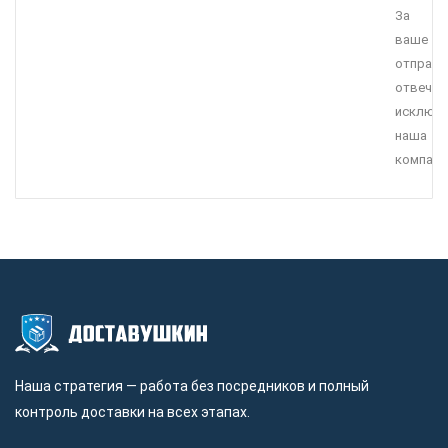
За
ваше
отправл
отвечае
исключи
наша
компани
Наша стратегия — работа без посредников и полный
контроль доставки на всех этапах.