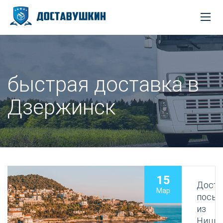
быстрая доставка в
Дзержинск
15
Доста
Мар
посыл
из
Ницц