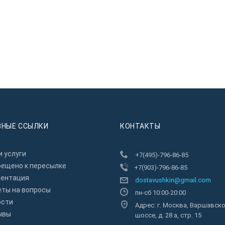
ЗНЫЕ ССЫЛКИ
КОНТАКТЫ
 услуги
+7(495)-796-86-85
рещено к пересылкe
+7(903)-796-86-85
зентация
dostavushkin@gmail.com
еты на вопросы
пн-сб 10:00-20:00
ости
Адрес: г. Москва, Варшавск
ывы
шоссе, д. 28 а, стр. 15