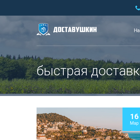
На
быстрая доставк
16
Мар