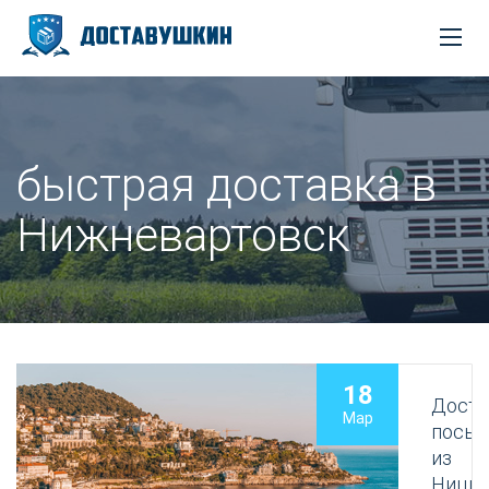
быстрая доставка в
Нижневартовск
18
Доста
Мар
посыл
из
Ницц