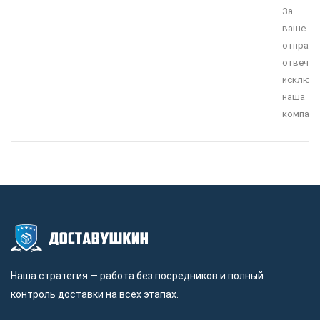
За
ваше
отправл
отвечае
исключи
наша
компани
Наша стратегия — работа без посредников и полный
контроль доставки на всех этапах.