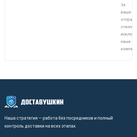
За
ваше
отправл
отвечае
исключи
наша
компани
Наша стратегия — работа без посредников и полный
контроль доставки на всех этапах.