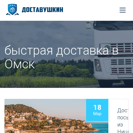
быстрая доставка в
Омск
18
Доста
Мар
посыл
из
Ницц