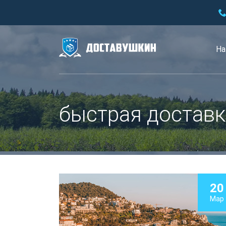
На
быстрая доставк
20
Мар