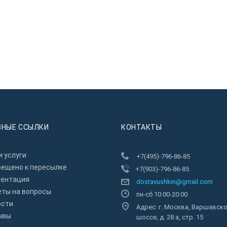
ЗНЫЕ ССЫЛКИ
КОНТАКТЫ
 услуги
+7(495)-796-86-85
рещено к пересылкe
+7(903)-796-86-85
зентация
dostavushkin@gmail.com
еты на вопросы
пн-сб 10:00-20:00
ости
Адрес: г. Москва, Варшавск
ывы
шоссе, д. 28 а, стр. 15