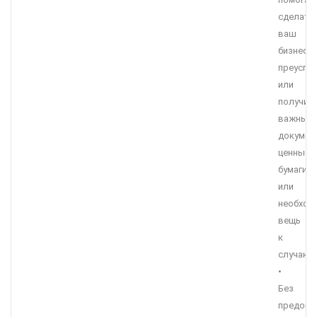
сделать
ваш
бизнес
преуспе
или
получит
важные
докумен
ценные
бумаги
или
необход
вещь
к
случаю.
•
Без
предопл