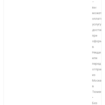
–
вы
можете
оплатит
услугу
доставк
при
оформле
в
Ницце
или
перед
отправл
из
Москвы
в
Тюмень.
•
Без