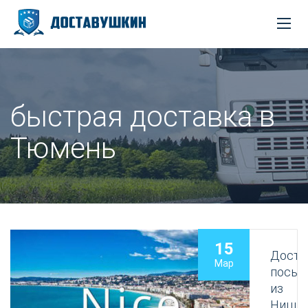
быстрая доставка в
Тюмень
15
Доста
Мар
посыл
из
Ницц