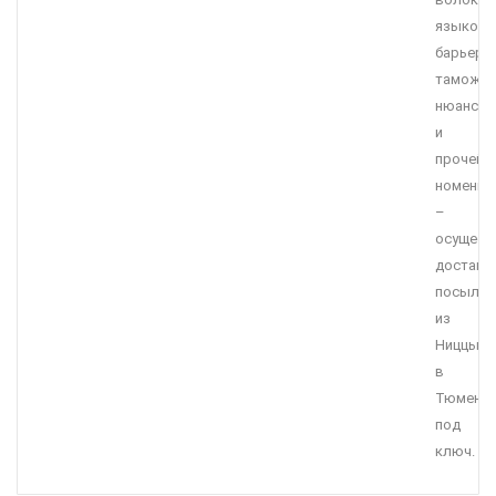
языков
барьеро
таможен
нюансов
и
прочей
номенкл
–
осущест
доставк
посылок
из
Ниццы
в
Тюмень
под
ключ.