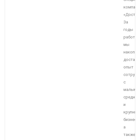
компани
«Достав
За
годы
работы
мы
накопил
достато
опыт
сотрудн
с
малым,
средним
и
крупны
бизнесо
а
также