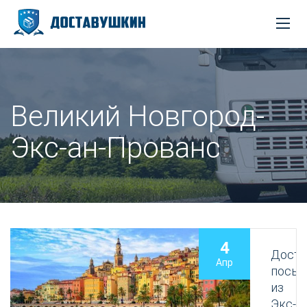
Великий Новгород-
Экс-ан-Прованс
4
Доста
Апр
посыл
из
Экс-