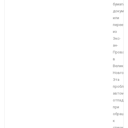
бумаги,
докумен
или
переезд
из
Экс-
ан-
Прован
в
Великий
Новгор
Эта
пробле
автомат
отпадае
при
обращен
к
специал