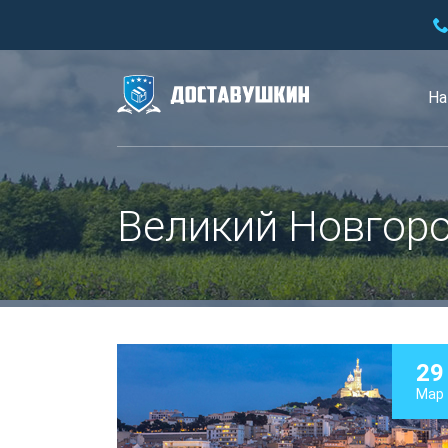
На
Великий Новгор
29
Мар