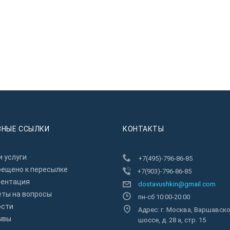
ЗНЫЕ ССЫЛКИ
КОНТАКТЫ
 услуги
+7(495)-796-86-85
рещено к пересылкe
+7(903)-796-86-85
зентация
dostavushkin@gmail.com
еты на вопросы
пн-сб 10:00-20:00
ости
Адрес: г. Москва, Варшавск
ывы
шоссе, д. 28 а, стр. 15