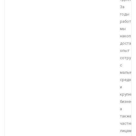
За
годы
работы
мы
накопил
достато
опыт
сотрудн
с
малым,
средним
и
крупны
бизнесо
а
также
частны
лицами.