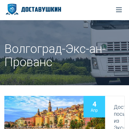
Волгоград-Экс-ан-
Прованс
4
Доста
Апр
посыл
из
Экс-