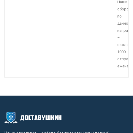
Наши
оборот
по
данному
направ
–
около
1000
отправл
еженеде