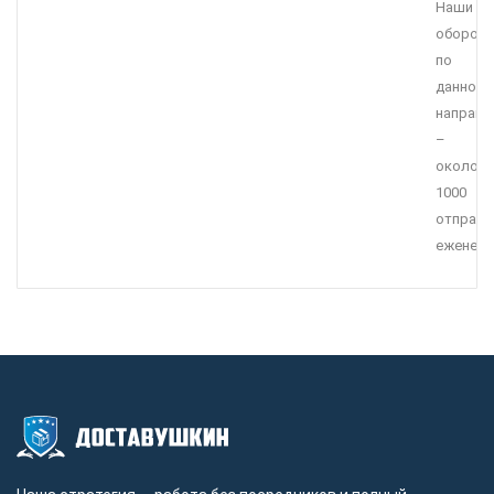
Наши
оборот
по
данному
направ
–
около
1000
отправл
еженеде