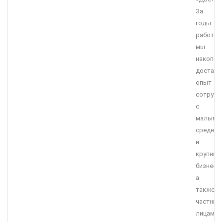
За
годы
работы
мы
накопил
достато
опыт
сотрудн
с
малым,
средним
и
крупны
бизнесо
а
также
частны
лицами.