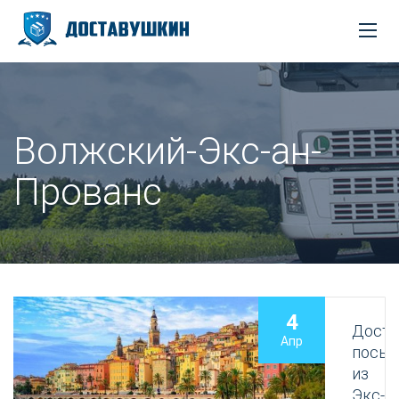
Волжский-Экс-ан-
Прованс
4
Доста
Апр
посыл
из
Экс-