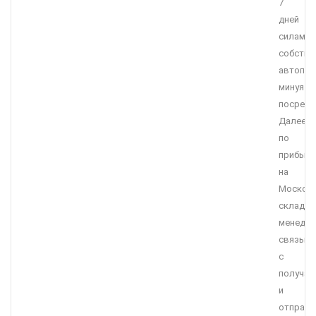
7
дней
силами
собстве
автопар
минуя
посредн
Далее
по
прибыт
на
Москов
склад,
менедж
связыва
с
получат
и
отправл