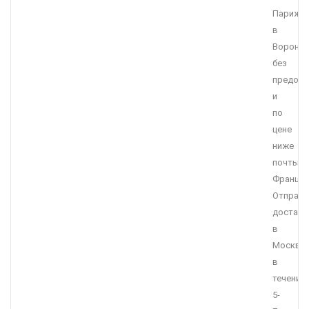
Парижа
в
Вороне
без
предоп
и
по
цене
ниже
почты
Франции
Отправл
достав
в
Москву
в
течение
5-