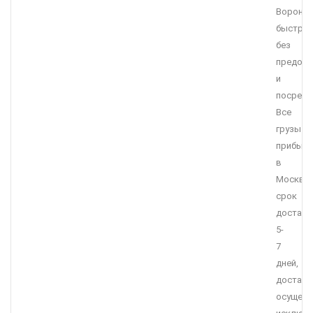
Вороне
быстро,
без
предоп
и
посредн
Все
грузы
прибыв
в
Москву,
срок
доставк
5-
7
дней,
доставк
осущест