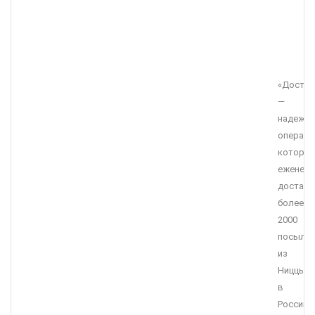
«Достав
—
надежн
операто
которы
еженеде
доставл
более
2000
посыло
из
Ниццы
в
Россию.