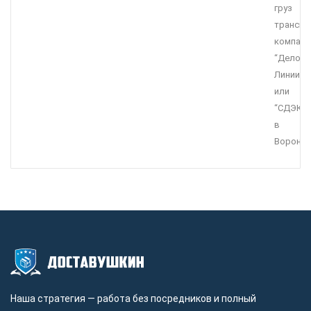
груз
транспо
компани
“Делов
Линии”
или
“СДЭК”
в
Воронеж
Наша стратегия — работа без посредников и полный