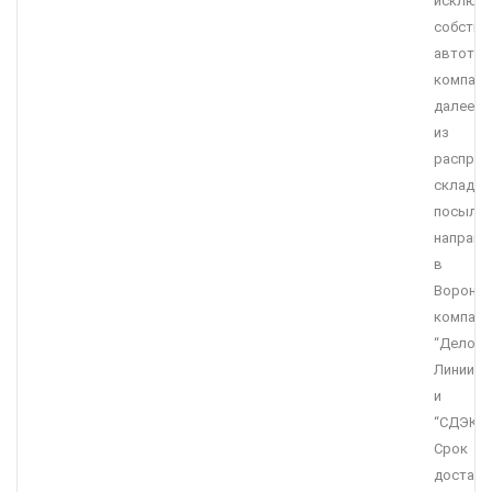
исключи
собств
автотра
компани
далее
из
распред
склада
посылк
направл
в
Вороне
компани
“Делов
Линии”
и
“СДЭК”.
Срок
доставк