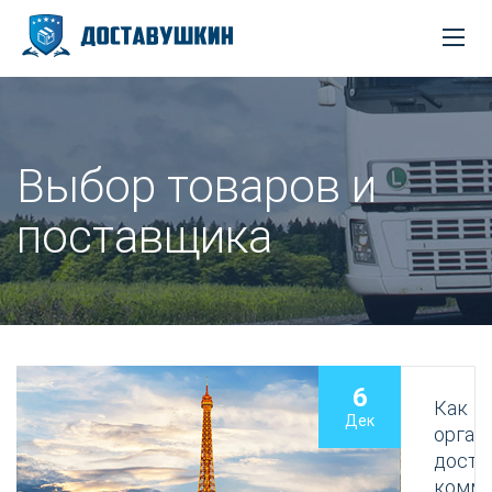
Выбор товаров и
поставщика
6
Как
Дек
орган
доста
комме