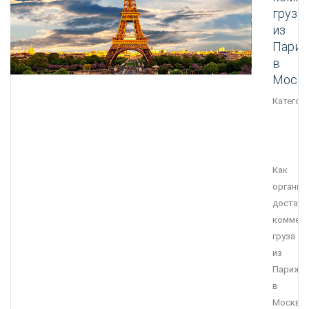
груза
из
Пари
в
Моск
Категори
Как
организ
доставк
коммерч
груза
из
Парижа
в
Москву