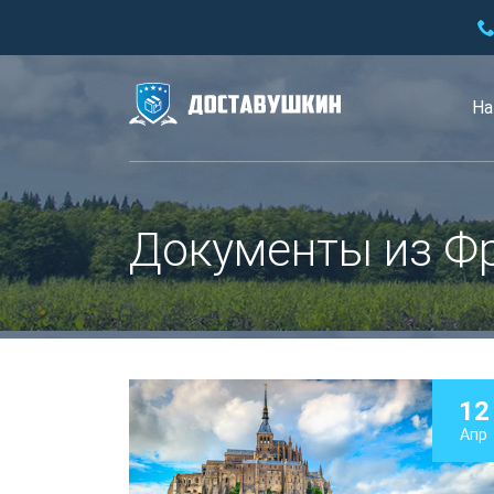
На
Документы из Фр
12
Апр