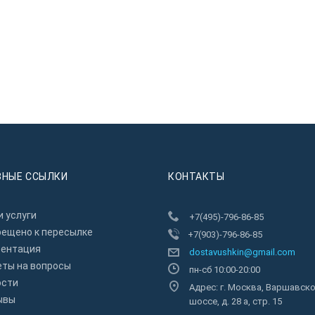
ЗНЫЕ ССЫЛКИ
КОНТАКТЫ
 услуги
+7(495)-796-86-85
рещено к пересылкe
+7(903)-796-86-85
зентация
dostavushkin@gmail.com
еты на вопросы
пн-сб 10:00-20:00
ости
Адрес: г. Москва, Варшавск
ывы
шоссе, д. 28 а, стр. 15