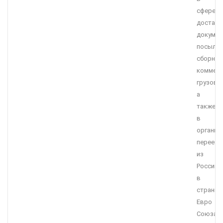
сфере
доставк
докумен
посылок
сборных
коммерч
грузов,
а
также
в
организ
переезд
из
России
в
страны
Евро
Союза