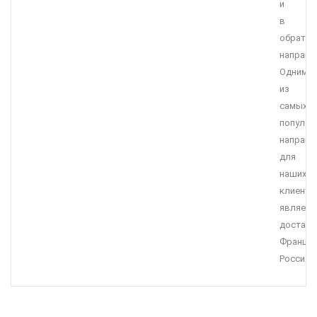
и
в
обратн
направл
Одним
из
самых
популяр
направл
для
наших
клиенто
являетс
доставк
Франция
Россия.