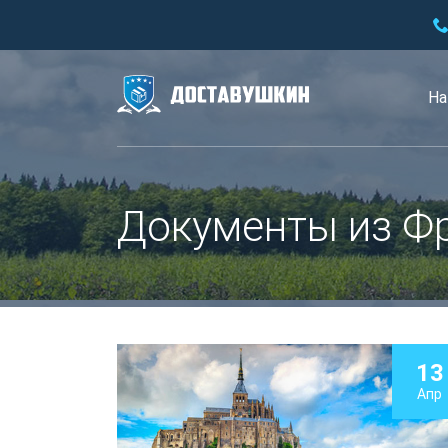
На
Документы из Ф
13
Апр