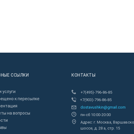
ЗНЫЕ ССЫЛКИ
КОНТАКТЫ
 услуги
+7(495)-796-86-85
рещено к пересылкe
+7(903)-796-86-85
зентация
dostavushkin@gmail.com
еты на вопросы
пн-сб 10:00-20:00
ости
Адрес: г. Москва, Варшавск
ывы
шоссе, д. 28 а, стр. 15