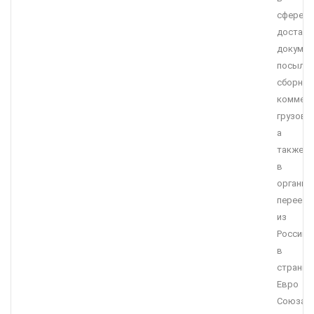
сфере
доставк
докумен
посылок
сборных
коммерч
грузов,
а
также
в
организ
переезд
из
России
в
страны
Евро
Союза