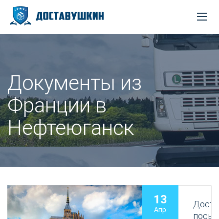
Документы из
Франции в
Нефтеюганск
13
Доста
Апр
посыл