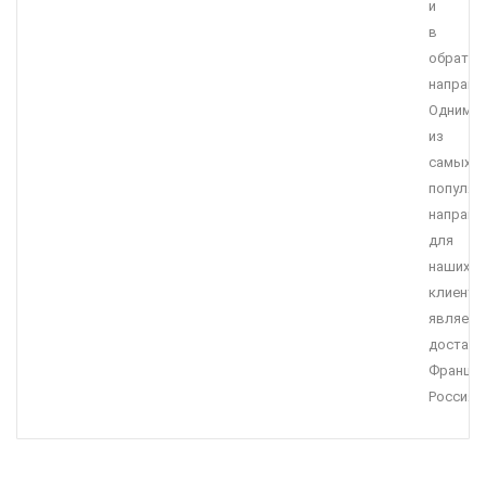
и
в
обратн
направл
Одним
из
самых
популяр
направл
для
наших
клиенто
являетс
доставк
Франция
Россия.