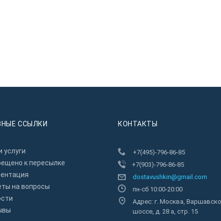
ЗНЫЕ ССЫЛКИ
КОНТАКТЫ
 услуги
+7(495)-796-86-85
рещено к пересылкe
+7(903)-796-86-85
зентация
dostavushkin@gmail.com
еты на вопросы
пн-сб 10:00-20:00
ости
Адрес: г. Москва, Варшавск
ывы
шоссе, д. 28 а, стр. 15