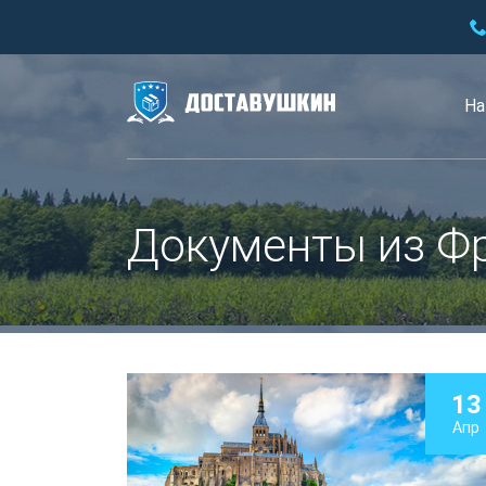
На
Документы из Ф
13
Апр